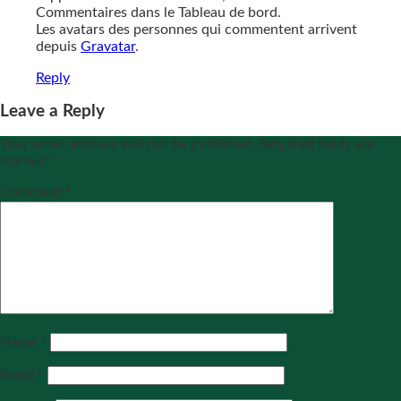
Commentaires dans le Tableau de bord.
Les avatars des personnes qui commentent arrivent
depuis
Gravatar
.
Reply
Leave a Reply
Your email address will not be published.
Required fields are
marked
*
Comment
*
Name
*
Email
*